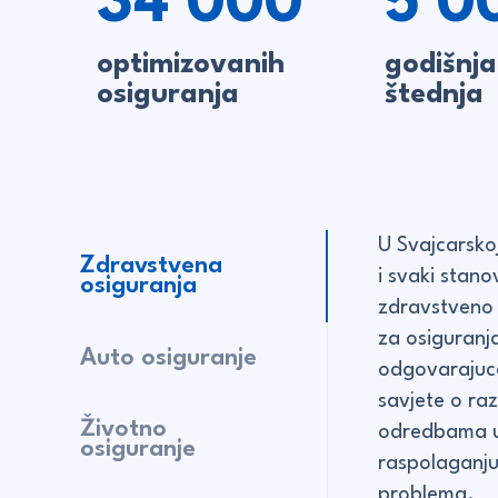
34'000
5'0
optimizovanih
godišnja
osiguranja
štednja
U Svajcarsko
Zdravstvena
i svaki stano
osiguranja
zdravstveno 
za osiguran
Auto osiguranje
odgovarajuce
savjete o ra
Životno
odredbama ug
osiguranje
raspolaganju 
problema.