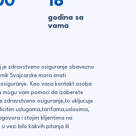
00
18
godina sa
vama
j je zdravstveno osiguranje obavezno
vnik Svajcarske mora imati
osiguranje. Kao vasa kontakt osoba
ja mogu vam pomoci da izaberete
 zdravstveno osiguranje,to ukljucuje
zlicitim uslugama,tarifama,uslovima,
ovora i stojim klijentima na
u vezi bilo kakvih pitanja ili